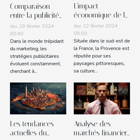
L'impact
Comparaison
économique de la
entre la publicité
production de vin
traditionnelle et la
Jeu. 22 février 2024
Jeu. 29 février 2024
rosé en Provence
publicité par
09:50
00:40
Située dans le sud-est de
Dans le monde trépidant
montgolfière
la France, la Provence est
du marketing, les
réputée pour ses
stratégies publicitaires
paysages pittoresques,
évoluent constamment,
sa culture...
cherchant à...
Les tendances
Analyse des
actuelles du
marchés financiers