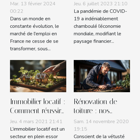
marché de
post-COVID
Mar. 13 février 2024
Jeu. 6 juillet 2023 21:10
l'emploi en France
00:22
La pandémie de COVID-
Dans un monde en
19 a indéniablement
constante évolution, le
chamboulé l’économie
marché de l'emploi en
mondiale, modifiant le
France ne cesse de se
paysage financier...
transformer, sous...
Immobilier locatif :
Rénovation de
Comment réussir
toiture : nos
son
conseils pour
Jeu. 4 mars 2021 21:41
Sam. 14 novembre 2020
investissement ?
alléger les frais !
L’immobilier locatif est un
19:15
secteur en plein essor
Conscient de la vétusté