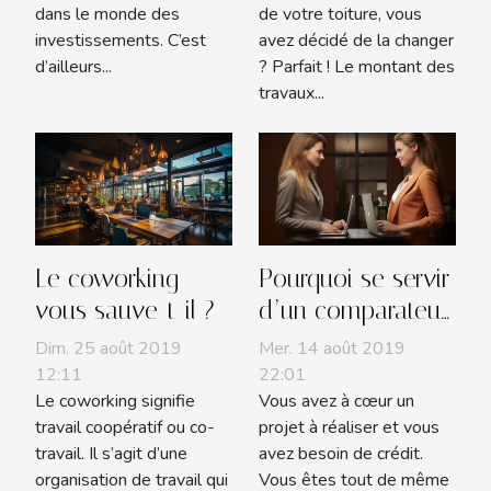
dans le monde des
de votre toiture, vous
investissements. C’est
avez décidé de la changer
d’ailleurs...
? Parfait ! Le montant des
travaux...
Le coworking
Pourquoi se servir
vous sauve-t-il ?
d’un comparateur
de crédit en ligne
Dim. 25 août 2019
Mer. 14 août 2019
?
12:11
22:01
Le coworking signifie
Vous avez à cœur un
travail coopératif ou co-
projet à réaliser et vous
travail. Il s’agit d’une
avez besoin de crédit.
organisation de travail qui
Vous êtes tout de même