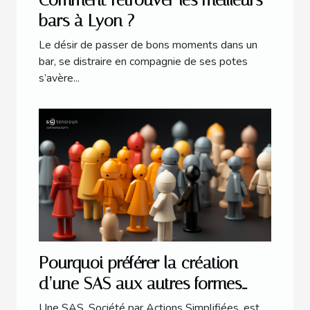
bars à Lyon ?
Le désir de passer de bons moments dans un
bar, se distraire en compagnie de ses potes
s’avère...
Pourquoi préférer la création
d’une SAS aux autres formes
juridiques ?
Une SAS, Société par Actions Simplifiées, est