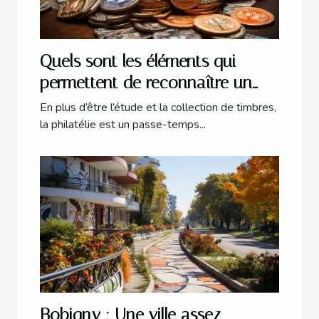
Quels sont les éléments qui
permettent de reconnaître un
timbre de valeur ?
En plus d’être l’étude et la collection de timbres,
la philatélie est un passe-temps...
Bobigny : Une ville assez