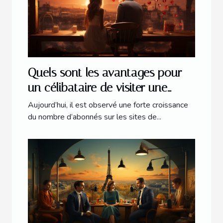
Quels sont les avantages pour
un célibataire de visiter une
plateforme web dédiée aux
Aujourd’hui, il est observé une forte croissance
rencontres amoureuses ?
du nombre d’abonnés sur les sites de...